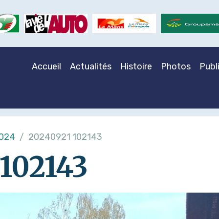
Accueil
Actualités
Histoire
Photos
Publ
2024
20240921 102143
102143