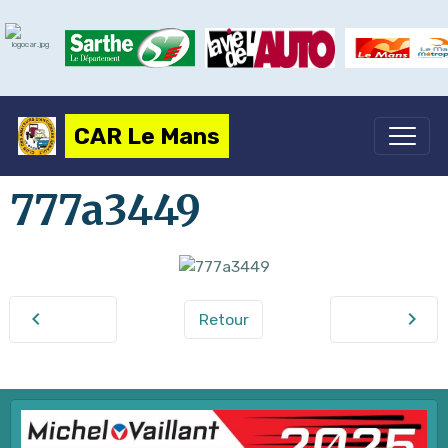
CAR Le Mans
777a3449
Retour