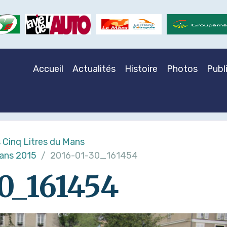
Accueil
Actualités
Histoire
Photos
Publ
 Cinq Litres du Mans
Mans 2015
2016-01-30_161454
0_161454