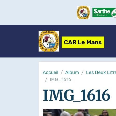
CAR Le Mans
Accueil
Album
Les Deux Litr
IMG_1616
IMG_1616