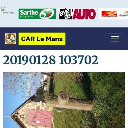
CAR Le Mans
20190128 103702